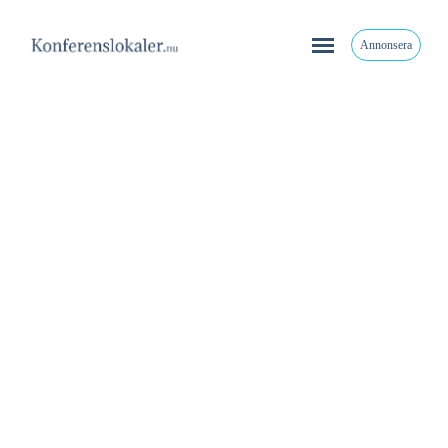
Annonsera
Götala Herrgård
Götala Herrgård AB, Skara, Sverige
0511-100 75
Share
,
,
Home
Lantlig idyll
Slott & Herrgård
Stor konferenslokal
Götala Herrgård