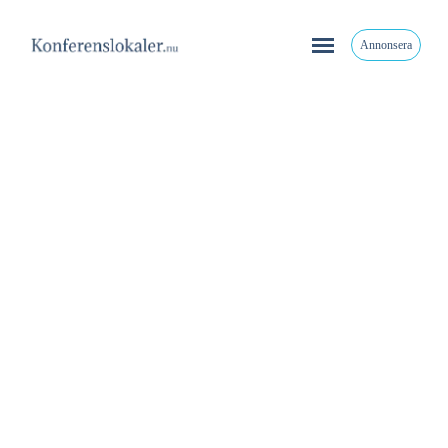
Annonsera
Active Catering
Active Catering, Hästholmsvägen 28, Nacka, Sverige
Share
Home
Stadsnära
Active Catering