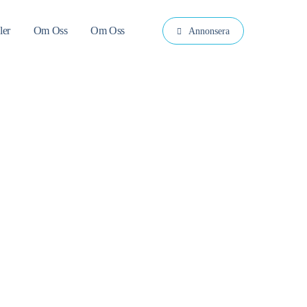
ler
Om Oss
Om Oss
Annonsera