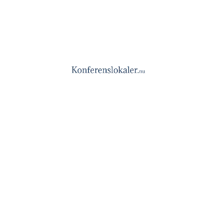
Haga Gård Hyltarp
Haga Gård ligger strax utanför Svedala, ca 20 min från
Malmö med fantastisk omgivning i lantlig miljö. Det är
en fyrlängad gård, med en gammaldags mysig innergård.
Stallet är en stor ljus lokal med vitkalkade väggar, bjälkar
& järnfönster, och en bar i lite nyare tappning med
ursprungligt stengolv & träbjälkar.
Ett stort utedäck med utsikt över ett böljande landskap,
med plats för partytält på trädäcket eller på gräsmattan
framför i söderläge samt ett mindre trädäck med glastak.