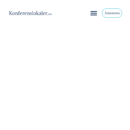
Annonsera
Home
brollopsrelaterat
10 fina Konferenslokaler i Skåne 2027