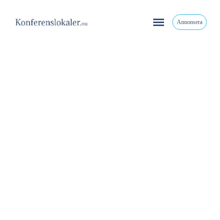
Annonsera
Örums Nygård
Örums Nygård Österlen, Gårdshotell Spa & Konferens,
Örumsvägen, Löderup, Sverige
0411-524080
Share
,
,
,
,
Home
Lantlig idyll
Loge
Lokal med boende
Stor konferenslokal
Värdshus & Gästgiveri
Örums Nygård