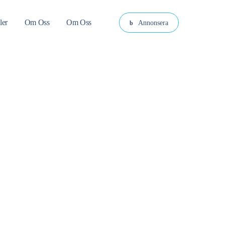
ler
Om Oss
Om Oss
Annonsera
l