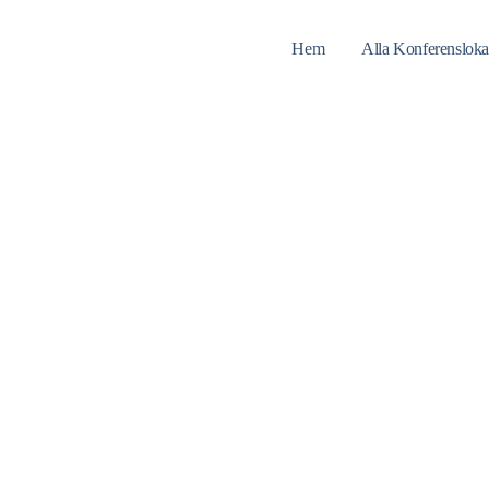
Hem
Alla Konferensloka
Home
Konferenslokal Hudiksvall
Konferenslokal Hudiksval
Hitta er Konferenslokal i Hudiksvall
med omnejd
.