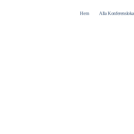
Hem
Alla Konferensloka
Home
Konferenslokal Burlöv
Konferenslokal Burlöv
Hitta er Konferenslokal i Burlöv med omnejd.