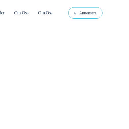
ler
Om Oss
Om Oss
Annonsera